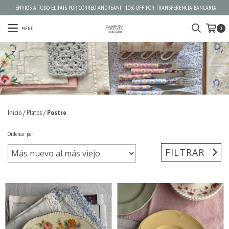
- ENVIOS A TODO EL PAIS POR CORREO ANDREANI - 10% OFF POR TRANSFERENCIA BANCARIA
MENÚ
0
Inicio
/
Platos
/
Postre
Ordenar por
FILTRAR